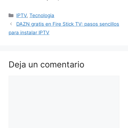
Categorías
IPTV
,
Tecnologia
DAZN gratis en Fire Stick TV: pasos sencillos
para instalar IPTV
Deja un comentario
Comentario