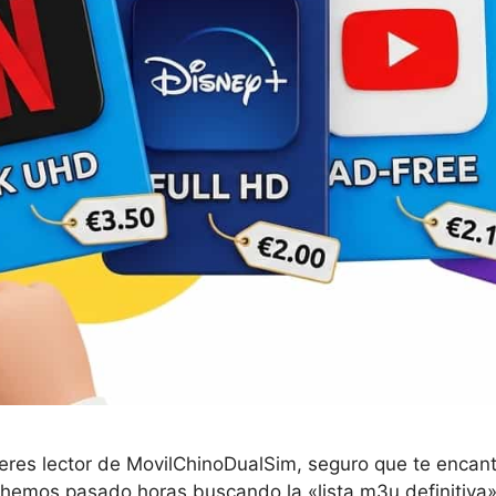
 eres lector de MovilChinoDualSim, seguro que te encant
 hemos pasado horas buscando la «lista m3u definitiva» 