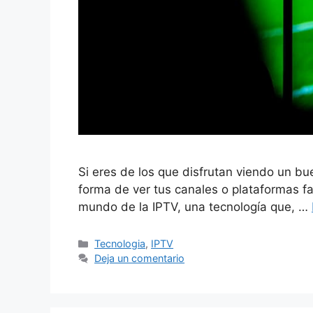
Si eres de los que disfrutan viendo un b
forma de ver tus canales o plataformas f
mundo de la IPTV, una tecnología que, …
Categorías
Tecnologia
,
IPTV
Deja un comentario