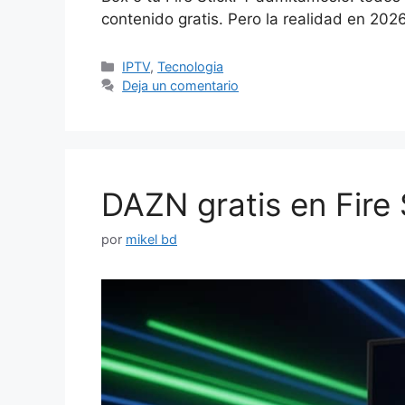
contenido gratis. Pero la realidad en 20
Categorías
IPTV
,
Tecnologia
Deja un comentario
DAZN gratis en Fire 
por
mikel bd