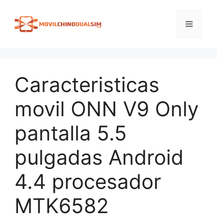
Saltar
al
Menú
contenido
Caracteristicas
movil ONN V9 Only
pantalla 5.5
pulgadas Android
4.4 procesador
MTK6582