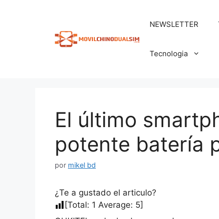
Saltar
al
NEWSLETTER
contenido
Tecnologia
El último smart
potente batería 
por
mikel bd
¿Te a gustado el articulo?
[Total:
1
Average:
5
]