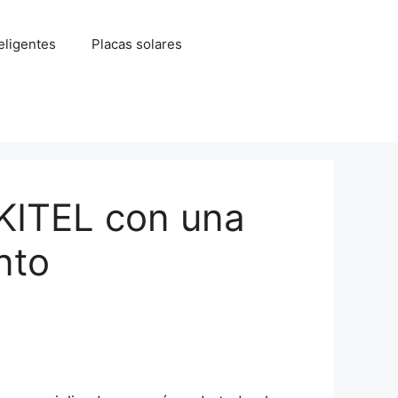
eligentes
Placas solares
UKITEL con una
nto