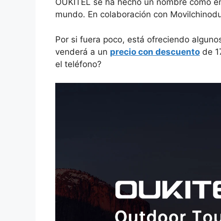
OUKITEL se ha hecho un nombre como empr
mundo. En colaboración con Movilchinodu
Por si fuera poco, está ofreciendo alguno
venderá a un
precio con descuento
de 17
el teléfono?