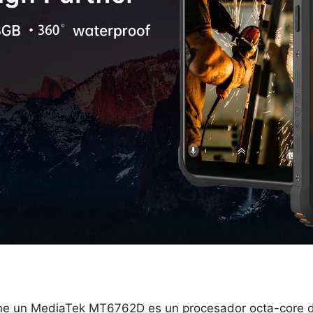
 un MediaTek MT6762D es un procesador octa-core de 