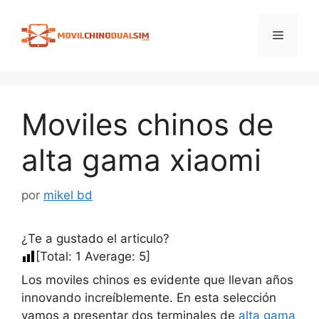
Saltar
al
Menú
contenido
Moviles chinos de
alta gama xiaomi
por
mikel bd
¿Te a gustado el articulo?
[Total:
1
Average:
5
]
Los moviles chinos es evidente que llevan años
innovando increíblemente. En esta selección
vamos a presentar dos terminales de
alta gama