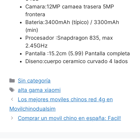
Camara:12MP camaea trasera 5MP
frontera
Bateria:3400mAh (típico) / 3300mAh
(min)
Procesador :Snapdragon 835, max
2.45GHz
Pantalla :15.2cm (5.99) Pantalla completa
Diseno:cuerpo ceramico curvado 4 lados
Categorías
Sin categoría
Etiquetas
alta gama xiaomi
Los mejores moviles chinos red 4g en
Movilchinodualsim
Comprar un movil chino en españa: Facil!