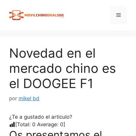
Saltar
al
Menú
contenido
Novedad en el
mercado chino es
el DOOGEE F1
por
mikel bd
¿Te a gustado el articulo?
[Total:
0
Average:
0
]
Os presentamos el