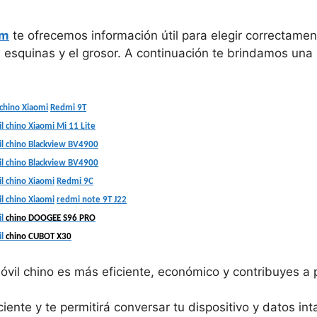
om
te ofrecemos información útil para elegir correctamen
esquinas y el grosor. A continuación te brindamos una l
chino
Xiaomi
Redmi
9T
l
chino
Xiaomi
Mi 11 Lite
l
chino
Blackview
BV4900
l
chino
Blackview
BV4900
l
chino
Xiaomi
Redmi
9C
l
chino
Xiaomi
redmi
note 9T J22
l
chino DOOGEE S96 PRO
l
chino CUBOT X30
móvil chino es más eficiente, económico y contribuyes a
iente y te permitirá conversar tu dispositivo y datos in