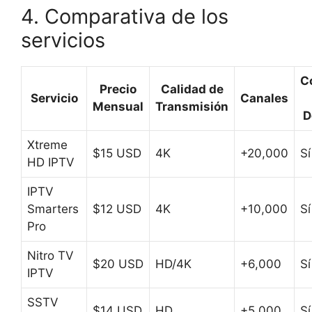
4. Comparativa de los
servicios
C
Precio
Calidad de
Servicio
Canales
Mensual
Transmisión
D
Xtreme
$15 USD
4K
+20,000
Sí
HD IPTV
IPTV
Smarters
$12 USD
4K
+10,000
Sí
Pro
Nitro TV
$20 USD
HD/4K
+6,000
Sí
IPTV
SSTV
$14 USD
HD
+5,000
Sí