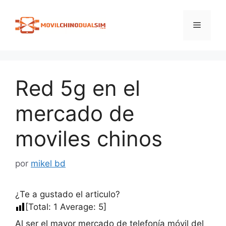
Saltar
al
Menú
contenido
Red 5g en el
mercado de
moviles chinos
por
mikel bd
¿Te a gustado el articulo?
[Total:
1
Average:
5
]
Al ser el mayor mercado de telefonía móvil del