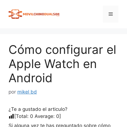
Saltar
al
Menú
contenido
Cómo configurar el
Apple Watch en
Android
por
mikel bd
¿Te a gustado el articulo?
[Total:
0
Average:
0
]
Si alguna vez te has preguntado sobre cómo