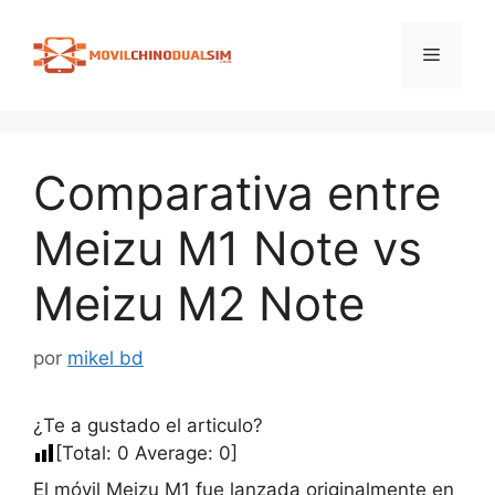
Saltar
al
Menú
contenido
Comparativa entre
Meizu M1 Note vs
Meizu M2 Note
por
mikel bd
¿Te a gustado el articulo?
[Total:
0
Average:
0
]
El móvil Meizu M1 fue lanzada originalmente en