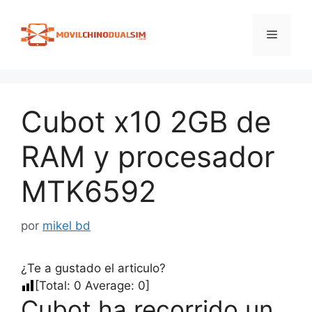
Saltar
al
Menú
contenido
Cubot x10 2GB de
RAM y procesador
MTK6592
por
mikel bd
¿Te a gustado el articulo?
[Total:
0
Average:
0
]
Cubot ha recorrido un