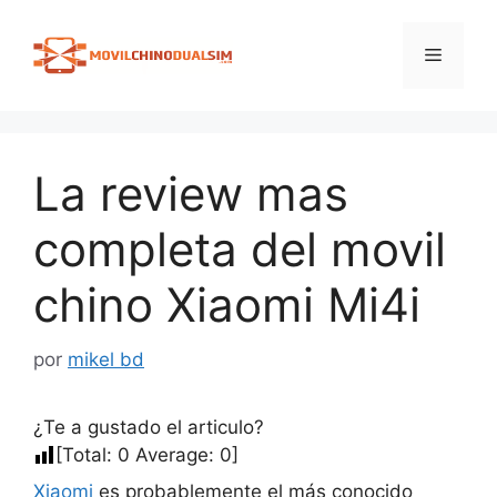
Saltar
al
Menú
contenido
La review mas
completa del movil
chino Xiaomi Mi4i
por
mikel bd
¿Te a gustado el articulo?
[Total:
0
Average:
0
]
Xiaomi
es probablemente el más conocido